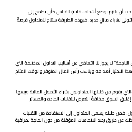
يجب أن يلتزم بوضع أهداف قابلةٍ للقياس كأن يطمح إلى
لأولى لشراء منزلٍ جديد، فبهذه الطريقة ستتاح للمتداول فرصةُ
جحة” لا يجوز لنا التغاضي عن أساليب التداول المختلفة التي
م هذا الاختيار أهدافه ويناسب رأس المال المتوفر والوقت المتاح
لتي يقوم من خلالها المتداولون بشراء الأصول المالية وبيعها
لاق السوق مخافةَ التعرض للتقلبات الحادة والخسائر
تداول، فمن خلاله يسعى المتداول إلى الاستفادة من التقلبات
 ذلك عن طريق رصد الاتجاهات المؤقتة من دون الحاجة لمراقبة