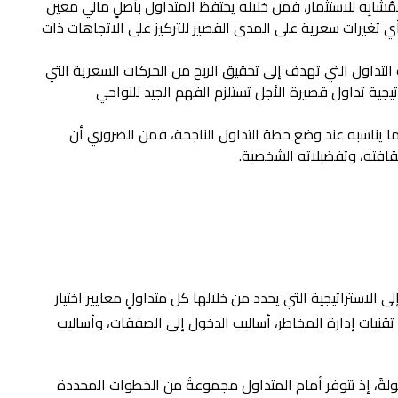
شابِه للاستثمار، فمن خلاله يحتفظ المتداول بأصلٍ مالي معين
 أي تغيرات سعرية على المدى القصير للتركيز على الاتجاهات ذات
و أسلوبٌ من أساليب التداول التي تهدف إلى تحقيق الربح من الحركات السعرية التي
ية تداول قصيرة الأجل تستلزم الفهم الجيد للنواحي
ار ما يناسبه عند وضع خطة التداول الناجحة، فمن الضروري أن
افته، وتفضيلاته الشخصية.
الاستراتيجية التي يحدد من خلالها كل متداولٍ معايير اختيار
 تقنيات إدارة المخاطر، أساليب الدخول إلى الصفقات، وأساليب
هولةً، إذ تتوفر أمام المتداول مجموعةٌ من الخطوات المحددة