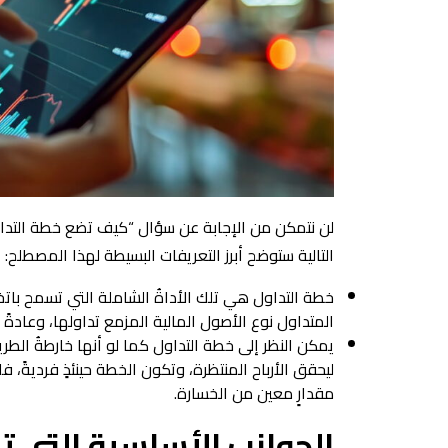
لن نتمكن من الإجابة عن سؤال “كيف تضع خطة التداو
التالية ستوضح أبرز التعريفات البسيطة لهذا المصطلح:
خطة التداول هي تلك الأداةُ الشاملة التي تسمح باتخا
المتداول نوع الأصول المالية المزمع تداولها، وعادةً
يمكن النظر إلى خطة التداول كما لو أنها خارطةُ الطري
ليحقق الأرباح المنتظرة، وتكون الخطة حينئذٍ فرديةً
مقدارٍ معين من الخسارة.
الجوانب الأساسية التي ت