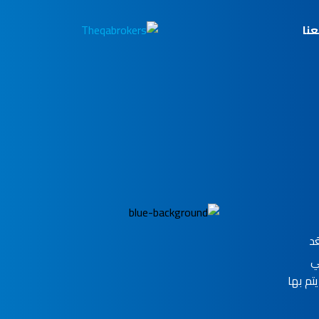
نا
َد
ي
تم بها