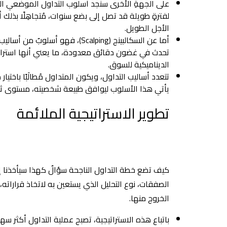
على الجهةِ الأخرى سنجد أسلوب التداول الموضعي المُ
لفترةٍ طويلة قد تصل إلى بضع سنوات، مُتجاهِلًا بذلك
الأجل الطويل.
أما عن السكالبينج (Scalping)، فه
تحدث في غضون دقائق معدودة، ما يعني أنها استراتيج
الديناميكية للسوق.
تتعدد أساليب التداول، ويكون المتداول مُطالَبًا باختي
يأتي هذا الأسلوب ليوافق طبيعة شخصيته، مستوى ثق
تطوير الاستراتيجية الملائمة
كيف تضع خطة التداول الناجحة سؤالٌ كهذا سيأخذنا إلى 
الصفقات، نوع التحليل الذي يستعين به لاتخاذ قراراته،
الخروج منها.
باتباع هذه الاستراتيجية، تصبح عملية التداول أكثر س