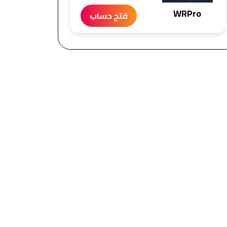
WRPro
فتح حساب