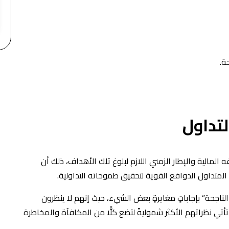
ة.
تداول
 المالية والإطار الزمني اللازم لبلوغ تلك الأهداف، ذلك أن
المتداول الدوافع القوية لتحقيق طموحاته التداولية.
جحة” بإجاباتٍ مغايرةٍ بعض الشيء، حيث إنهم لا ينظرون
تي نظراتهم الأكثر شموليةً لتضع كلًّا من المكافآة والمخاطرة