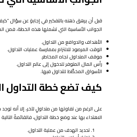
قبل أن يرهق ذهنه بالتفكير في إجابةٍ عن سؤال “كيف 
الجوانب الأساسية التي تشملها هذه الخطة، فمن الضرور
الأهداف والدوافع من التداول.
الوقت المرصود للالتزام بممارسة عمليات التداول.
موقف المتداول تجاه المخاطر.
رأس المال المتوفر للدخول إلى عالم التداول.
الأسواق المخطَّط للتداول فيها.
كيف تضع خطة التداول ال
على الرغم من تفاوتها من متداولٍ لآخر، إلا أنه توجد
الاهتداء بها عند وضع خطة التداول، فالقائمةُ التالي
تحديد الهدف من عملية التداول.