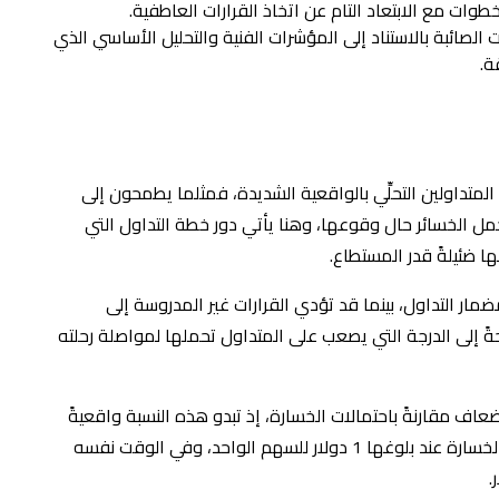
ك الخطوات مع الابتعاد التام عن اتخاذ القرارات العاطفية.
رات الصائبة بالاستناد إلى المؤشرات الفنية والتحليل الأساسي الذي
ة.
 المتداولين التحلِّي بالواقعية الشديدة، فمثلما يطمحون إلى
تحمل الخسائر حال وقوعها، وهنا يأتي دور خطة التداول التي
 ضئيلةً قدر المستطاع.
ار التداول، بينما قد تؤدي القرارات غير المدروسة إلى
حةً إلى الدرجة التي يصعب على المتداول تحملها لمواصلة رحلته
الخبراء أن احتمالات الربح يجب أن تزيد بمقدار 3 أضعاف مقارنةً باحتمالات الخسارة، إذ تبدو هذه النسبة واقعيةً
بدرجةٍ كبيرة، لذا يمكن للمتداول وضع الحدود لوقف الخسارة عند بلوغها 1 دولار للسهم الواحد، وفي الوقت نفسه