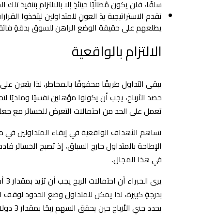
سلفًا، فلن يكون مُطالَبًا حينئذٍ إلا بالالتزام بتنفيذ تل
تقدم الاستراتيجية يدَ العونِ للمتداولين ليتخذوا القرا
يطلعهم على حقيقة الوضع الراهن للسوق بدقةٍ فائق
الالتزام بالواقعية
يبقى التداول طريقًا محفوفًا بالمخاطر، لذا يتعين على
حصد الأرباح، يجب أن يكونوا مؤهلين نفسيًا وماديًا ل
تعمل على الحد من احتمالات التعرض للخسائر مع جعلها
تساهم الأهداف الواقعية في إبقاء المتداولين في مضم
الإطاحة بالمتداول خارج السباق، إذ تصبح الخسائر فاد
في هذا المجال.
يرى 
يحدد جني الأرباح حين يحقق السهم ربحًا بمقدار 3 دولار.