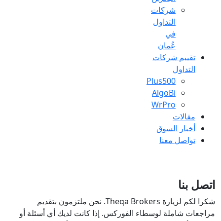
شركات
التداول
في
عُمان
تقييم شركات
التداول
Plus500
AlgoBi
WrPro
مقالات
أخبار السوق
تواصل معنا
اتصل بنا
شكرا لكم لزيارة Theqa Brokers. نحن ملتزمون بتقديم
مراجعات شاملة لوسطاء الفوركس. إذا كانت لديك أي أسئلة أو