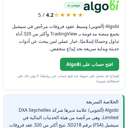
موصى به
/ 5
4.2
★★★★☆
Algobi (ألجوبي) وسيط عقود فروقات مرخّص في سيشيل
يجمع منصة مدعومة بـ TradingView وأكثر من 320 أداة
تداول وحسابًا إسلاميًا، خيار عملي لمن يبحث عن أدوات
حديثة وبداية سريعة بحد إيداع منخفض.
افتح حساب على AlgoBi
إفصاح: قد نحصل على عمولة عند فتح حساب عبر روابطنا. لا يؤثر ذلك على
استقلالية تقييمنا.
الخلاصة السريعة
Algobi (ألجوبي) علامة تديرها شركة DXA Seychelles
Limited، وهي مرخّصة من هيئة الخدمات المالية في
سيشيل (FSA) برقم SD218. تتيح أكثر من 320 عقد فروقات