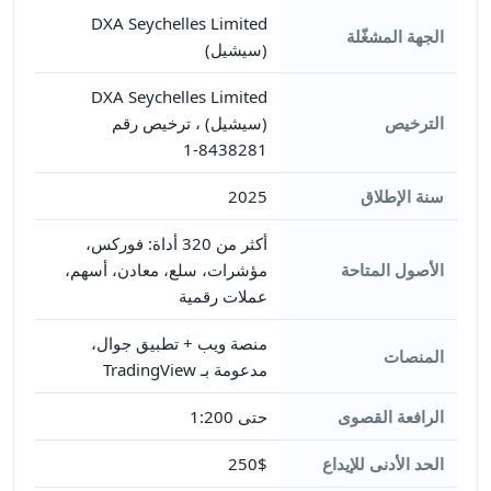
DXA Seychelles Limited
الجهة المشغّلة
(سيشيل)
DXA Seychelles Limited
الترخيص
(سيشيل) ، ترخيص رقم
8438281-1
سنة الإطلاق
2025
أكثر من 320 أداة: فوركس،
الأصول المتاحة
مؤشرات، سلع، معادن، أسهم،
عملات رقمية
منصة ويب + تطبيق جوال،
المنصات
مدعومة بـ TradingView
الرافعة القصوى
حتى 1:200
الحد الأدنى للإيداع
250$