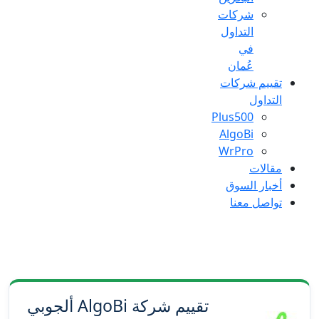
شركات
التداول
في
عُمان
تقييم شركات
التداول
Plus500
AlgoBi
WrPro
مقالات
أخبار السوق
تواصل معنا
تقييم شركة AlgoBi ألجوبي