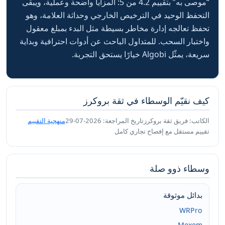
“موصى به” بتقييم 4.2 من 5: المزايا واضحة وعملية، ويبقى
التحفظ الوحيد في الترخيص الخارجي وحداثة العلامة، وهو
تحفظ تعالجه إدارة مخاطر بسيطة مثل البدء بمبلغ معقول
واختبار السحب. للمتداول الباحث عن أدوات احترافية وبداية
سريعة، يمثّل Algobi خيارًا يستحق التجربة.
كيف نقيّم الوسطاء في ثقة بروكرز
الكاتب: فريق ثقة بروكرز
تاريخ المراجعة: 2026-07-29
منهجية التقييم
تقييم مستقل مع إفصاح تجاري كامل
وسطاء ذوو صلة
بدائل موثوقة
WRPro
Mexem