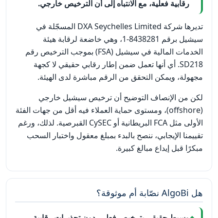
رقابية فعلية، مع الانتباه إلى أن الترخيص خارجي.
تديرها شركة DXA Seychelles Limited المسجّلة في
سيشيل برقم 8438281-1، وهي خاضعة لرقابة هيئة
الخدمات المالية في سيشيل (FSA) بموجب الترخيص رقم
SD218. أي أنها تعمل ضمن إطار رقابي حقيقي لا كجهة
مجهولة، ويمكن التحقق من الرقم مباشرة لدى الهيئة.
لكن من الإنصاف التوضيح أن ترخيص سيشيل خارجي
(offshore)، ومستوى حماية العملاء فيه أقل من جهات الفئة
الأولى مثل FCA البريطانية أو CySEC القبرصية. لذلك، ورغم
تقييمنا الإيجابي، ننصح بالبدء بمبلغ معقول واختبار السحب
مبكرًا قبل إيداع مبالغ كبيرة.
هل AlgoBi نصّابة أم موثوقة؟
وسيط حقيقي بترخيص فعلي، دون تحذيرات رقابية