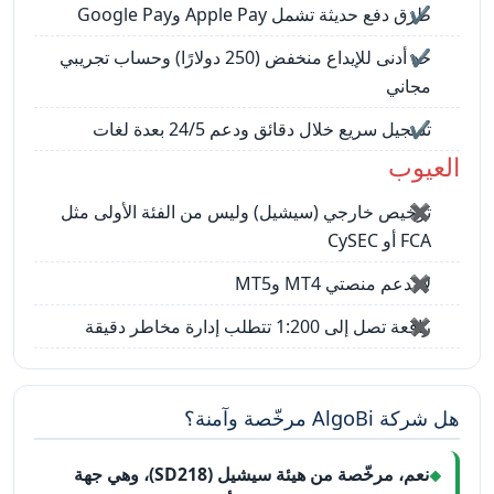
طرق دفع حديثة تشمل Apple Pay وGoogle Pay
حد أدنى للإيداع منخفض (250 دولارًا) وحساب تجريبي
مجاني
تسجيل سريع خلال دقائق ودعم 24/5 بعدة لغات
العيوب
ترخيص خارجي (سيشيل) وليس من الفئة الأولى مثل
FCA أو CySEC
لا تدعم منصتي MT4 وMT5
رافعة تصل إلى 1:200 تتطلب إدارة مخاطر دقيقة
هل شركة AlgoBi مرخّصة وآمنة؟
نعم، مرخّصة من هيئة سيشيل (SD218)، وهي جهة