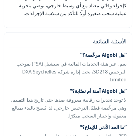
كإجراء وقائي معتاد مع أي وسيط خارجي، نوصي بتجربة
عملية سحب صغيرة أولًا للتأكد من سلاسة الإجراءات.
الأسئلة الشائعة
هل Algobi مرخّصة؟
نعم، عبر هيئة الخدمات المالية في سيشيل (FSA) بموجب
الترخيص SD218، تحت إدارة شركة DXA Seychelles
Limited.
هل Algobi آمنة أم نصّابة؟
لا توجد تحذيرات رقابية معروفة ضدها حتى تاريخ هذا التقييم،
وهي مرخّصة فعليًا. الترخيص خارجي، لذا يُنصح بالبدء بمبالغ
معقولة واختبار السحب مبكرًا.
ما الحد الأدنى للإيداع؟
250 دولارًا، وهو مستوى منخفض مناسب لمن يريد بداية