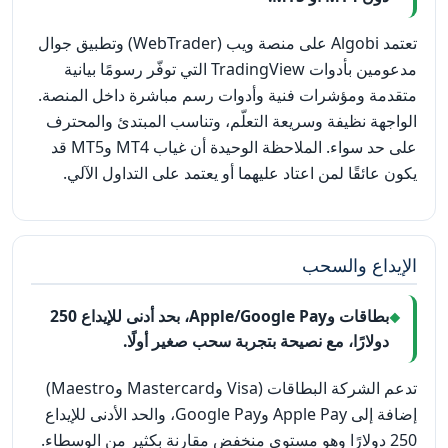
تعتمد Algobi على منصة ويب (WebTrader) وتطبيق جوال
مدعومين بأدوات TradingView التي توفّر رسومًا بيانية
متقدمة ومؤشرات فنية وأدوات رسم مباشرة داخل المنصة.
الواجهة نظيفة وسريعة التعلّم، وتناسب المبتدئ والمحترف
على حد سواء. الملاحظة الوحيدة أن غياب MT4 وMT5 قد
يكون عائقًا لمن اعتاد عليهما أو يعتمد على التداول الآلي.
الإيداع والسحب
بطاقات وApple/Google Pay، بحد أدنى للإيداع 250
دولارًا، مع نصيحة بتجربة سحب صغير أولًا.
تدعم الشركة البطاقات (Visa وMastercard وMaestro)
إضافة إلى Apple Pay وGoogle Pay، والحد الأدنى للإيداع
250 دولارًا وهو مستوى منخفض مقارنة بكثير من الوسطاء.