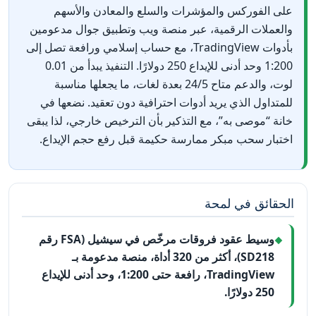
على الفوركس والمؤشرات والسلع والمعادن والأسهم
والعملات الرقمية، عبر منصة ويب وتطبيق جوال مدعومين
بأدوات TradingView، مع حساب إسلامي ورافعة تصل إلى
1:200 وحد أدنى للإيداع 250 دولارًا. التنفيذ يبدأ من 0.01
لوت، والدعم متاح 24/5 بعدة لغات، ما يجعلها مناسبة
للمتداول الذي يريد أدوات احترافية دون تعقيد. نضعها في
خانة “موصى به”، مع التذكير بأن الترخيص خارجي، لذا يبقى
اختبار سحب مبكر ممارسة حكيمة قبل رفع حجم الإيداع.
الحقائق في لمحة
وسيط عقود فروقات مرخّص في سيشيل (FSA رقم
SD218)، أكثر من 320 أداة، منصة مدعومة بـ
TradingView، رافعة حتى 1:200، وحد أدنى للإيداع
250 دولارًا.