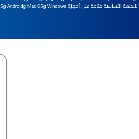
تاحة على أجهزة Windows وMac OS وAndroid وiOS.