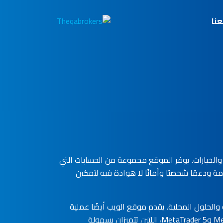
نا
الخيارات. يوفر الموقع مجموعة من الحسابات التي
مة ودعمًا شخصيًا وأمانًا لا هوادة فيه لتمكين
نية والحلول المحلية. يقدم موقع الويب أيضًا عملية
التحقق من الحساب من خطوتين لضمان مزيد من الأمان لعملائه. فازت AvaTrade بالعديد من الجوائز عن منصتي MetaTrader 4 وMetaTrader 5، اللتين تتميزان بسهولة