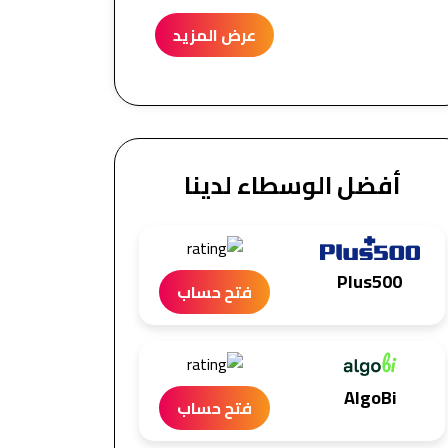
عرض المزيد
أفضل الوسطاء لدينا
Plus500
فتح حساب
AlgoBi
فتح حساب