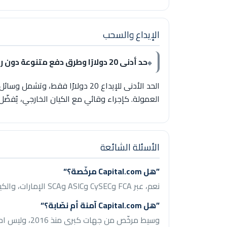
الإيداع والسحب
حد أدنى 20 دولارًا وطرق دفع متنوعة دون رسوم إيداع أو سحب.
الحد الأدنى للإيداع 20 دولارًا 
العمولة. كإجراء وقائي مع الكيان الخارجي، يُفضّل
الأسئلة الشائعة
هل Capital.com مرخّصة؟
نعم، عبر FCA وCySEC وASIC وSCA الإمارات، والكيان الدولي مرخّص من SCB جزر البهاما (SIA-F245).
هل Capital.com آمنة أم نصّابة؟
وسيط مرخّص من جهات كبرى منذ 2016، وليس احتيالًا. مستوى الحماية يعتمد على الكيان الذي تتعاقد معه.