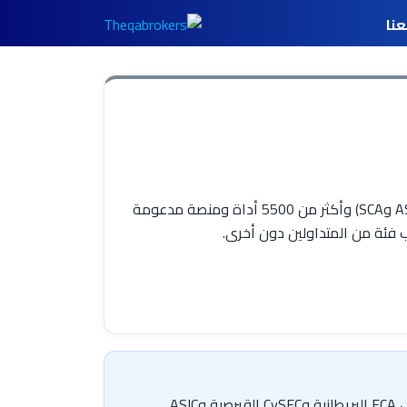
نا
Capital.com (كابيتال دوت كوم) وسيط عقود فروقات حديث يعمل منذ 2016 بتراخيص من الفئة الأولى (FCA وCySEC وASIC وSCA) وأكثر من 5500 أداة ومنصة مدعومة
 فئة من المتداولين دون أخرى.
Capital.com (كابيتال دوت كوم) وسيط عقود فروقات تأسس عام 2016، ويعمل عبر كيانات مرخّصة من جهات كبرى تشمل FCA البريطانية وCySEC القبرصية وASIC