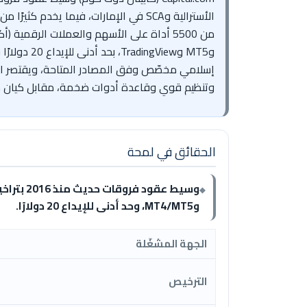
وMT5 وiew
وتنظيم قوي وقاعدة أدوات ضخمة، مقابل كيان خ
الحقائق في لمحة
وMT4/MT5، وحد أدنى للإيداع 20 دولارًا.
الجهة المشغّلة
الترخيص