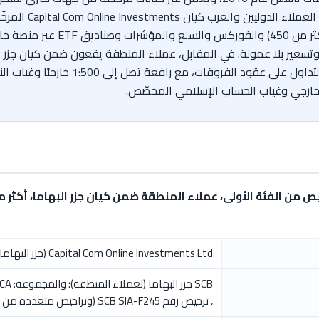
TradingV، بحد أدنى للإيداع 20 دولارًا وتسعير بلا عمولة. في المقابل، عملاء المنطقة يقعون 
إسلامي مخصّص وفق المصادر المتاحة، ويقتص
ارجي وغياب الحساب الإسلامي المخصّص.
Capital Com Online Investments Ltd (جزر البهاما) - ضمن مجموعة Capital.com
، ترخيص رقم SCB SIA-F245 (وتراخيص متعددة من الفئة الأولى)