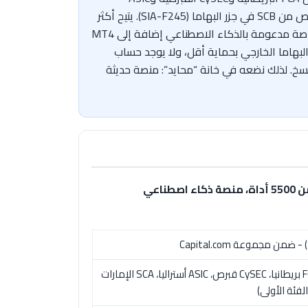
الأسترالية وSCA في الإمارات، فيما يخدم كثيرًا من العملاء الدوليين والعرب كيان Capital Com Online Investments المرخّص من SCB في جزر البهاما (SIA-F245). يتيح أكثر
من 5500 أداة على الأسهم والعملات الرقمية (أكثر من 450) والفوركس والسلع والمؤشرات وصناديق ETF عبر منصة خاصة مدعومة بالذكاء الاصطناعي إضافة إلى MT4
ضمن كيان جزر البهاما الخارجي بحماية أقل، ولا يوجد حساب
ر التداول على عقود الفروقات، مع رافعة تصل إلى 1:500 خارجيًا وغياب النسخ. لذلك نضعه في خانة “محايد”: منصة حديثة
وسيط عقود فروقات حديث منذ 2016 بتراخيص من الفئة الأولى، عملاء المنطقة ضمن كيان جزر البهاما، أكثر من 5500 أداة، منصة ذكاء اصطناعي
SCB جزر البهاما (لعملاء المنطقة)؛ والمجموعة: FCA بريطانيا، CySEC قبرص، ASIC أستراليا، SCA الإمارات