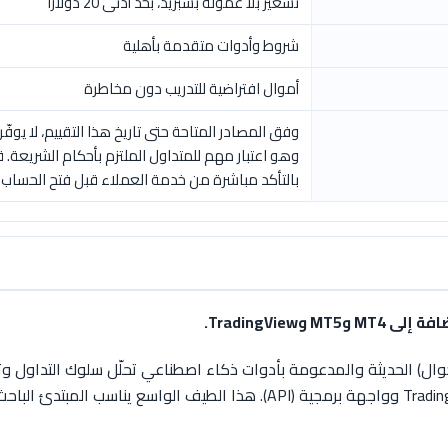
تسعير بلا عمولة بسبريد، بحد أدنى 20 دولارًا
شروط وأدوات متقدمة بأهلية
أموال افتراضية للتدريب دون مخاطرة
وهو اعتبار مهم للمتداول الملتزم بأحكام الشريعة. 
بالتأكد مباشرة من خدمة العملاء قبل فتح الحساب.
TradingVie.
وMetaTrader 5 (في كيانات معيّنة) وتكامل TradingView وواجهة برمجية (API). ه