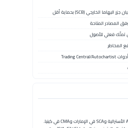
اما الخارجي (SCB) بحماية أقل
 وفق المصادر المتاحة
 تملّك فعلي للأصول
Capital.com مجموعة قوية تنظيميًا تأسست عام 2016، ولديها كيانات مرخّصة من FCA البريطانية وCySEC القبرصية وASIC الأسترالية وSCA في الإمارات وCMA في كينيا.