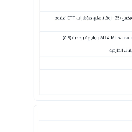
أكثر من 5500 أداة: أسهم، عملات رقمية (+450)، فوركس (125 زوجًا)، سلع، مؤشرات، ETF (عقود