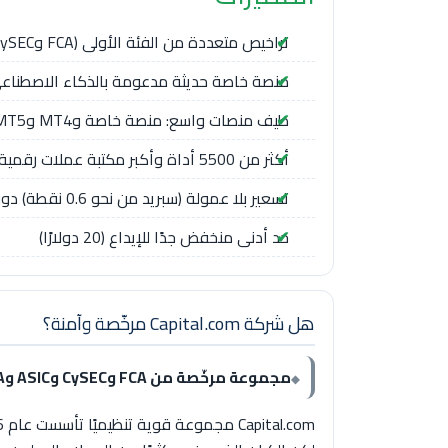
تراخيص متعددة من الفئة الأولى (FCA وCySEC وASIC وSCA الإمارات)
منصة خاصة حديثة مدعومة بالذكاء الاصطناعي
طيف منصات واسع: منصة خاصة وMT4 وMT5 وTradingView وواجهة API
أكثر من 5500 أداة وأكبر مكتبة عملات رقمية (+450)
تسعير بلا عمولة (سبريد من نحو 0.6 نقطة) دون رسوم إيداع أو سحب
حد أدنى منخفض جدًا للإيداع (20 دولارًا)
هل شركة Capital.com مرخّصة وآمنة؟
مجموعة مرخّصة من FCA وCySEC وASIC وSCA، لكن عملاء المنطقة يقعون ضمن كيان جزر البهاما (SCB).