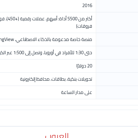
2016
فروقات)
منصة خاصة مدعومة بالذكاء الاصطناعي، MT4، MT5، TradingView، وواجهة برمجية (API)
حتى 1:30 للأفراد في أوروبا، وتصل إلى 1:500 عبر الكيانات الخارجية
20 دولارًا
تحويلات بنكية، بطاقات، محافظ إلكترونية
على مدار الساعة
العيوب