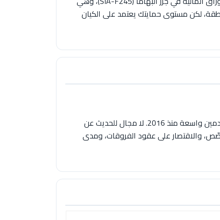
لكن الكيان الذي يخدم كثيرًا من العملاء الدوليين والعرب هو Capital Com Online Investments Ltd المرخّص من هيئة الأوراق المالية في جزر البهاما (SIA-F245)، وهي
لإمارات نقطة قوة لجزء من عملاء المنطقة، لكن مستوى حمايتك يعتمد على الكيان
Capital.com ليست محل شك من حيث الشرعية: وسيط مرخّص من FCA وCySEC وASIC وSCA، بمنصة حديثة وقاعدة مستخدمين واسعة منذ 2016. لا مجال للحديث عن
مخصّص، والاقتصار على عقود الفروقات، ومدى