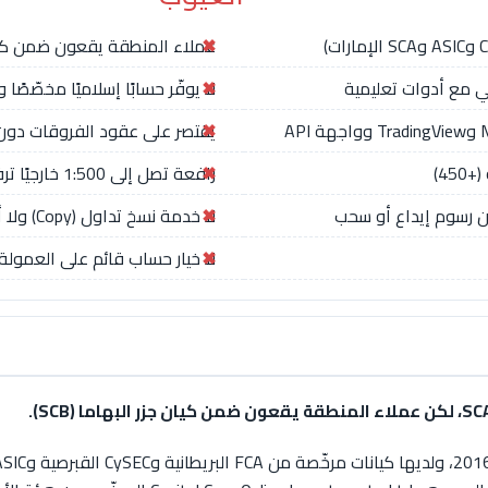
عملاء المنطقة يقعون ضمن كيان جزر البه
 مع أدوات تعليمية
لا يوفّر حسابًا إسلاميًا مخصّصًا
يقتصر على عقود الفروقات دون
رافعة تصل إلى 1:500 خارجيًا ترفع المخاطر
لا خدمة نسخ تداول (Copy) ولا أدوات Trading Central/Autochartist
لا خيار حساب قائم على العمولة