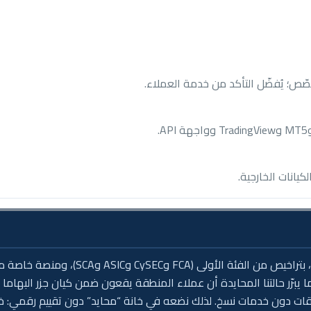
ص؛ يُفضّل التأكد من خدمة العملاء.
Capital.com وسيط حديث ومتماسك: تأسس 6
جدًا. لكن ما يبرّر حالتنا المحايدة أن عملاء المنطقة يقعون ضمن كيان جزر
وقات دون خدمات نسخ. لذلك نضعه في خانة “محايد” دون تقييم رقمي: خ