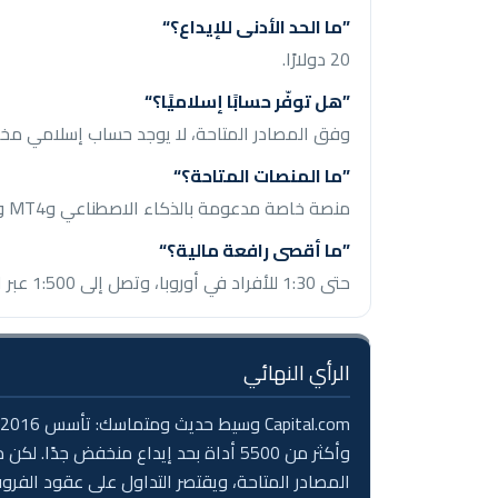
ما الحد الأدنى للإيداع؟
20 دولارًا.
هل توفّر حسابًا إسلاميًا؟
وفق المصادر المتاحة، لا يوجد حساب إسلامي مخصّ
ما المنصات المتاحة؟
منصة خاصة مدعومة بالذكاء الاصطناعي وMT4 وMT5 وTradingView وواجهة API.
ما أقصى رافعة مالية؟
حتى 1:30 للأفراد في أوروبا، وتصل إلى 1:500 عبر الكيانات الخارجية.
الرأي النهائي
وأكثر من 5500 أداة بحد إيداع منخفض 
المصادر المتاحة، ويقتصر التداول على عقود الفر