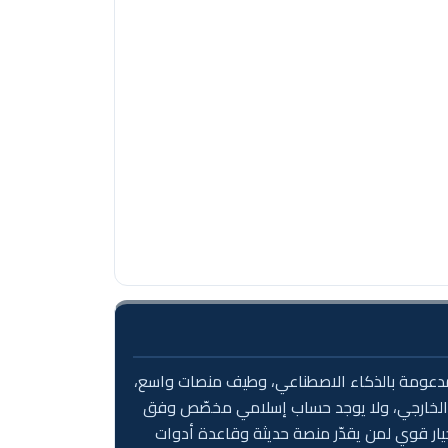
201، بتراخيص من الفئة الأولى (FCA وCySEC وASIC وSCA)، ومنصة خاصة مدعومة بالذكاء الاصطناعي، وطيف منصات واسع،
 البهاما الخارجي، ولا يوجد حساب إسلامي مخصّص وفق
يار قوي لمن يقدّر منصة حديثة وقاعدة أدوات