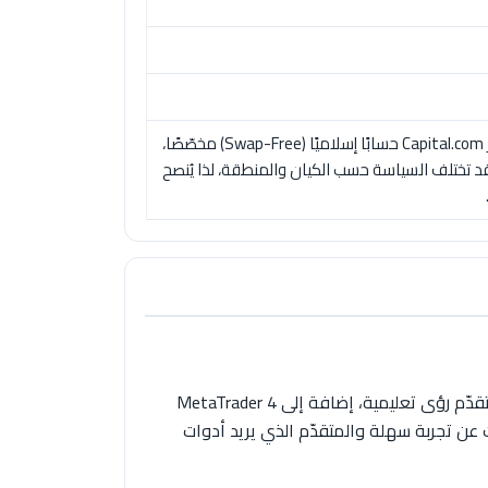
وفق المصادر المتاحة حتى تاريخ هذا التقييم، لا يوفّر Capital.com حسابًا إسلاميًا (Swap-Free) مخصّصًا،
قد تختلف السياسة حسب الكيان والمنطقة، لذا يُنصح
تتميّز Capital.com بمنصتها الخاصة (ويب وتطبيق جوال) الحديثة والمدعومة بأدوات ذكاء اصطناعي تحلّل سلوك التداول وتقدّم رؤى تعليمية، إضافة إلى MetaTrader 4
ذا الطيف الواسع يناسب المبتدئ الباحث عن تجربة سهلة والمتقدّم الذي يريد أدوات